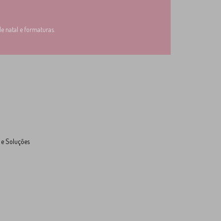
de natal e formaturas.
 e Soluções